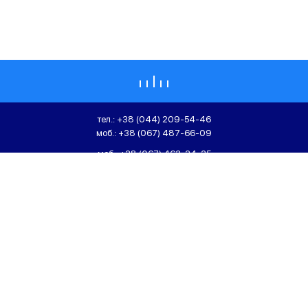
тел.:
+38 (044) 209-54-46
моб.:
+38 (067) 487-66-09
моб.:
+38 (067) 463-34-35
моб.:
+38 (067) 463-35-36
01104, Україна, м. Київ,
вул. Болсуновська, 8, БЦ "Бастіон"
ТОВ «СІГМАІНЖИНІРИНГ»,
office@sigmaengineering.ua
SIGMAENGINEERING
Сайт розроблено:
In Create