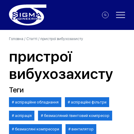
Головна
/
Статті
/
пристрої вибухозахисту
пристрої
вибухозахисту
Теги
аспіраційне обладнання
аспіраційні фільтри
аспірація
безмасляний гвинтовий компресор
безмасляні компресори
вентилятор