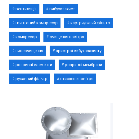
вентиляція
вибухозахист
гвинтовий компресор
картриджний фільтр
компресор
очищення повітря
пилеочищення
пристрої вибухозахисту
розривні елементи
розривні мембрани
рукавний фільтр
стиснене повітря