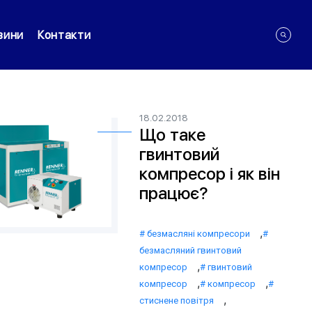
вини
Контакти
18.02.2018
Що таке
гвинтовий
компресор і як він
працює?
,
безмасляні компресори
безмасляний гвинтовий
,
компресор
гвинтовий
,
,
компресор
компресор
,
стиснене повітря