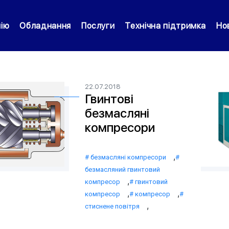
нію
Обладнання
Послуги
Технічна підтримка
Но
22.07.2018
Гвинтові
безмасляні
компресори
,
безмасляні компресори
безмасляний гвинтовий
,
компресор
гвинтовий
,
,
компресор
компресор
,
стиснене повітря