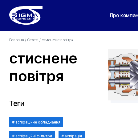
Про компа
Головна
/
Статті
/
стиснене повітря
стиснене
повітря
Теги
аспіраційне обладнання
аспіраційні фільтри
аспірація