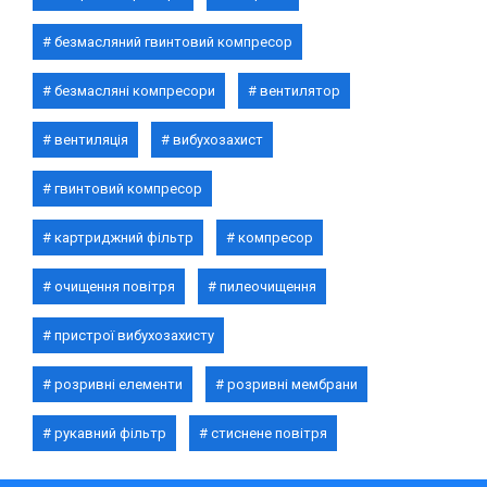
безмасляний гвинтовий компресор
безмасляні компресори
вентилятор
вентиляція
вибухозахист
гвинтовий компресор
картриджний фільтр
компресор
очищення повітря
пилеочищення
пристрої вибухозахисту
розривні елементи
розривні мембрани
рукавний фільтр
стиснене повітря