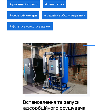
рукавний фільтр
сепаратор
сервіс-інженери
сервісне обслуговування
фільтр високого вакууму
Встановлення та запуск
адсорбційного осушувача