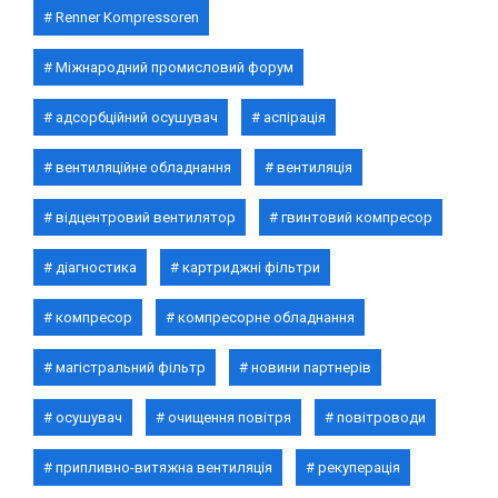
Renner Kompressoren
Міжнародний промисловий форум
адсорбційний осушувач
аспірація
вентиляційне обладнання
вентиляція
відцентровий вентилятор
гвинтовий компресор
діагностика
картриджні фільтри
компресор
компресорне обладнання
магістральний фільтр
новини партнерів
осушувач
очищення повітря
повітроводи
припливно-витяжна вентиляція
рекуперація