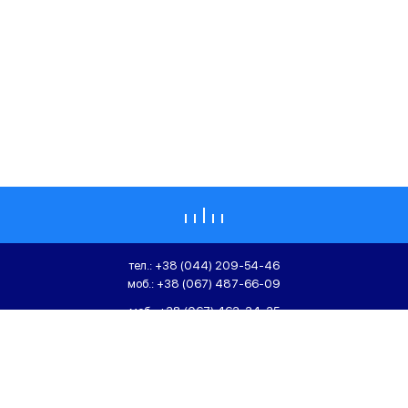
тел.:
+38 (044) 209-54-46
моб.:
+38 (067) 487-66-09
моб.:
+38 (067) 463-34-35
моб.:
+38 (067) 463-35-36
01104, Україна, м. Київ,
вул. Болсуновська, 8, БЦ "Бастіон"
ТОВ «СІГМАІНЖИНІРИНГ»,