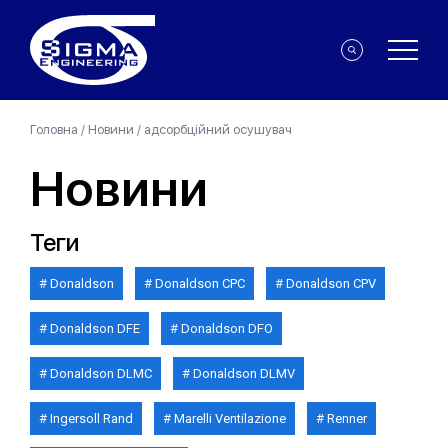
Головна
/
Новини
/
адсорбційний осушувач
Новини
Теги
Donaldson
Donaldson CPC
Donaldson CPV
Donaldson DFE
Donaldson DFO
Donaldson DLMC
Donaldson DLMV
Ingersoll Rand
Marelli Ventilazione
Renner