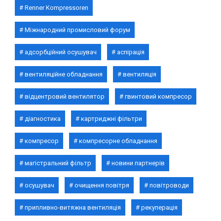
Renner Kompressoren
Міжнародний промисловий форум
адсорбційний осушувач
аспірація
вентиляційне обладнання
вентиляція
відцентровий вентилятор
гвинтовий компресор
діагностика
картриджні фільтри
компресор
компресорне обладнання
магістральний фільтр
новини партнерів
осушувач
очищення повітря
повітроводи
припливно-витяжна вентиляція
рекуперація