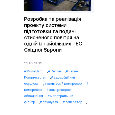
Розробка та реалізація
проекту системи
підготовки та подачі
стисненого повітря на
одній із найбільших ТЕС
Східної Європи
22.02.2019
,
,
Donaldson
Renner
Renner
,
Kompressoren
адсорбційний
,
,
осушувач
гвинтовий компресор
,
компресор
компресорне
,
обладнання
магістральний
,
,
,
фільтр
осушувач
сепаратор