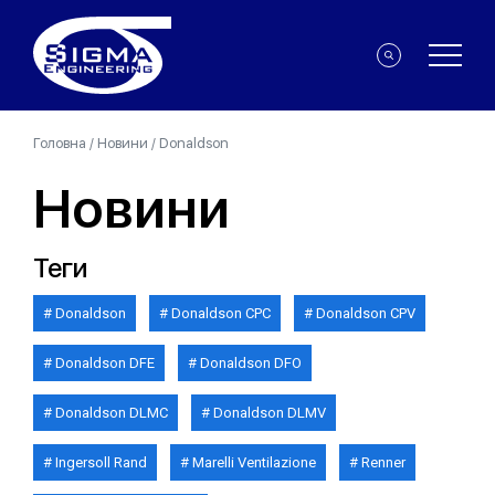
Головна
/
Новини
/
Donaldson
Новини
Теги
Donaldson
Donaldson CPC
Donaldson CPV
Donaldson DFE
Donaldson DFO
Donaldson DLMC
Donaldson DLMV
Ingersoll Rand
Marelli Ventilazione
Renner