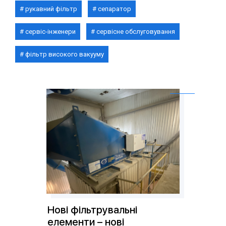
рукавний фільтр
сепаратор
сервіс-інженери
сервісне обслуговування
фільтр високого вакууму
Нові фільтрувальні
елементи – нові