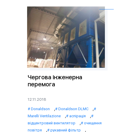
Чергова інженерна
перемога
12.11.2018
,
,
Donaldson
Donaldson DLMC
,
,
Marelli Ventilazione
аспірація
,
відцентровий вентилятор
очищення
,
,
повітря
рукавний фільтр