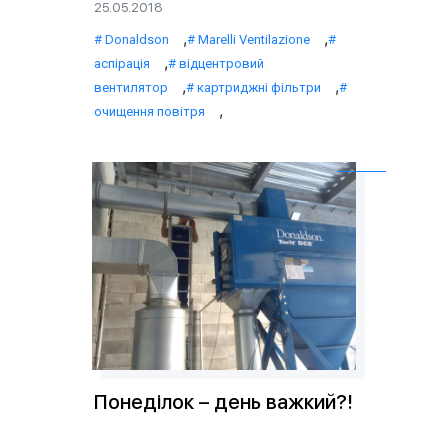
25.05.2018
,
,
Donaldson
Marelli Ventilazione
,
аспірація
відцентровий
,
,
вентилятор
картриджні фільтри
,
очищення повітря
Понеділок – день важкий?!