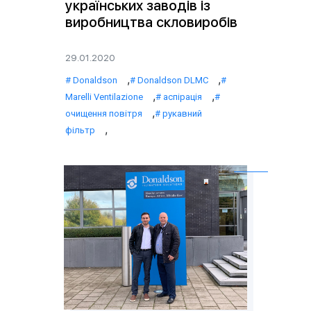
українських заводів із
виробництва скловиробів
29.01.2020
,
,
Donaldson
Donaldson DLMC
,
,
Marelli Ventilazione
аспірація
,
очищення повітря
рукавний
,
фільтр