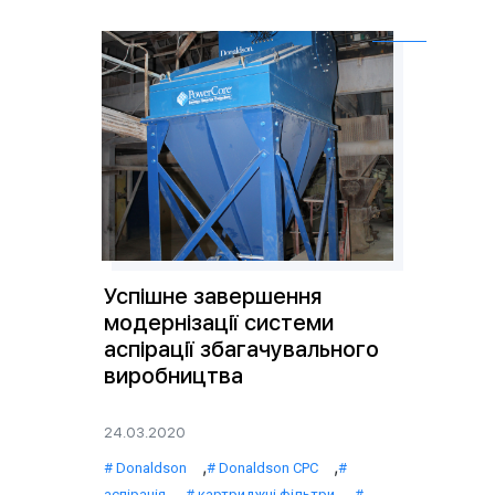
Успішне завершення
модернізації системи
аспірації збагачувального
виробництва
24.03.2020
,
,
Donaldson
Donaldson CPC
,
,
аспірація
картриджні фільтри