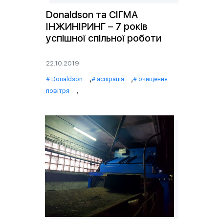
Donaldson та CІГМА
ІНЖИНІРИНГ – 7 років
успішної спільної роботи
22.10.2019
,
,
Donaldson
аспірація
очищення
,
повітря