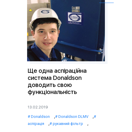
Ще одна аспіраційна
система Donaldson
доводить свою
функціональність
13.02.2019
,
,
Donaldson
Donaldson DLMV
,
,
аспірація
рукавний фільтр