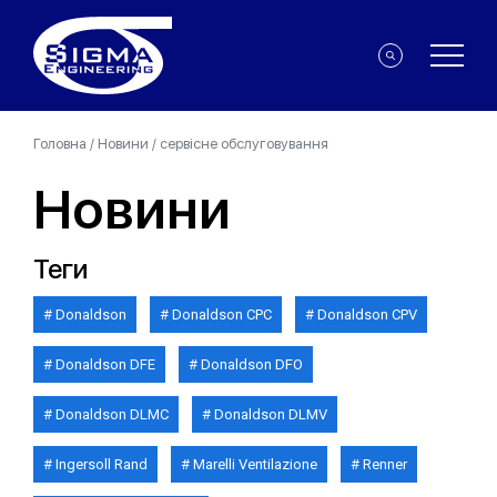
Головна
/
Новини
/
сервісне обслуговування
Новини
Теги
Donaldson
Donaldson CPC
Donaldson CPV
Donaldson DFE
Donaldson DFO
Donaldson DLMC
Donaldson DLMV
Ingersoll Rand
Marelli Ventilazione
Renner