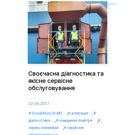
Своєчасна діагностика та
якісне сервісне
обслуговування
22.06.2017
,
,
Donaldson DLMC
аспірація
,
,
діагностика
очищення повітря
,
сервіс-інженери
сервісне
,
обслуговування