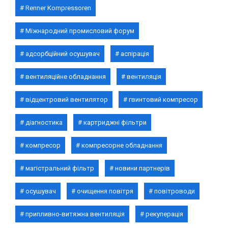
Renner Kompressoren
Міжнародний промисловий форум
адсорбційний осушувач
аспірація
вентиляційне обладнання
вентиляція
відцентровий вентилятор
гвинтовий компресор
діагностика
картриджні фільтри
компресор
компресорне обладнання
магістральний фільтр
новини партнерів
осушувач
очищення повітря
повітроводи
припливно-витяжна вентиляція
рекуперація