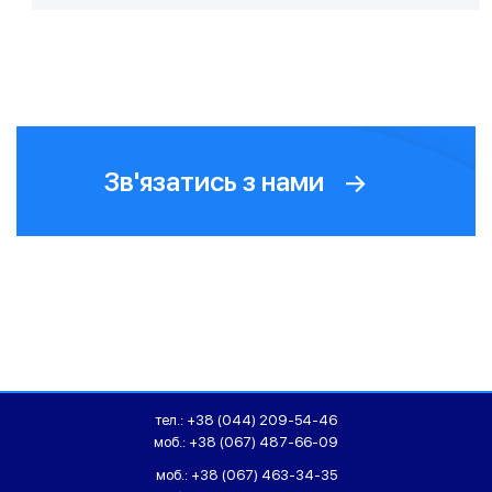
Зв'язатись з нами
тел.:
+38 (044) 209-54-46
моб.:
+38 (067) 487-66-09
моб.:
+38 (067) 463-34-35