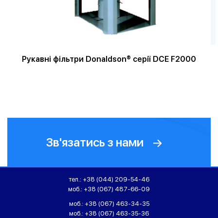
Рукавні фільтри Donaldson® серії DCE F2000
Зв'язатись з нами
тел.:
+38 (044) 209-54-46
моб.:
+38 (067) 487-66-09
моб.:
+38 (067) 463-34-35
моб.:
+38 (067) 463-35-36