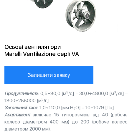
Осьові вентилятори
Marelli Ventilazione серії VA
Залишити заявку
3
3
Продуктивність
: 0,5÷80,0 [м
/с] – 30,0÷4800,0 [м
/хв] –
3
1800÷288000 [м
/г]
Загальний тиск
: 1,0÷110,0 [мм Н
О] – 10÷1079 [Па]
2
Асортимент
включає 15 типорозмірів: від 40 (робоче
колесо діаметром 400 мм) до 200 (робоче колесо
діаметром 2000 мм).