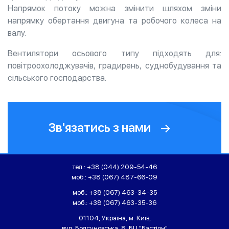
Напрямок потоку можна змінити шляхом зміни
напрямку обертання двигуна та робочого колеса на
валу.
Вентилятори осьового типу підходять для:
повітроохолоджувачів, градирень, суднобудування та
сільського господарства.
Зв'язатись з нами
тел.:
+38 (044) 209-54-46
моб.:
+38 (067) 487-66-09
моб.:
+38 (067) 463-34-35
моб.:
+38 (067) 463-35-36
01104, Україна, м. Київ,
вул. Болсуновська, 8, БЦ "Бастіон"