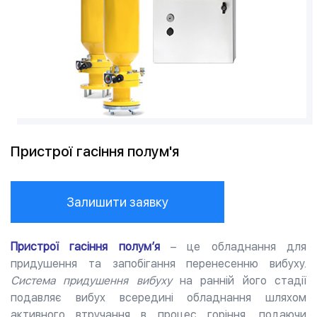
Пристрої гасіння полум'я
Залишити заявку
Пристрої гасіння полум’я
– це обладнання для
придушення та запобігання перенесенню вибуху.
Система придушення вибуху
на ранній його стадії
подавляє вибух всередині обладнання шляхом
активного втручання в процес горіння, подаючи