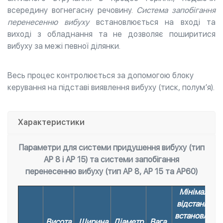
всередину вогнегасну речовину.
Система запобігання
перенесенню вибуху
встановлюється на вході та
виході з обладнання та не дозволяє поширитися
вибуху за межі певної ділянки.
Весь процес контролюється за допомогою блоку
керування на підставі виявлення вибуху (тиск, полум’я).
Характеристики
Параметри для системи придушення вибуху (тип
AP 8 і AP 15) та системи запобігання
перенесенню вибуху (тип AP 8, AP 15 та AP60)
Мінімальна
відстань для
встановленн
Висота
Ширина
Діаметр
Вага,