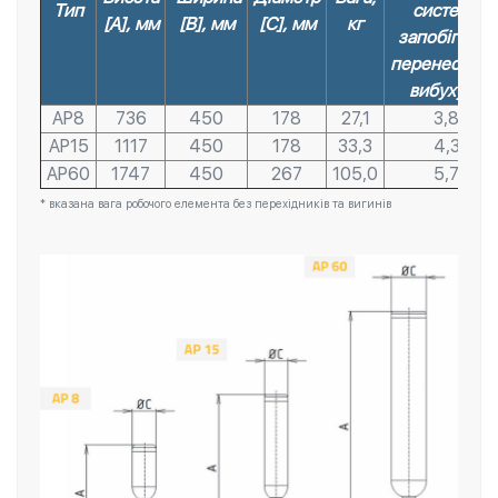
Тип
системи
[А], мм
[В], мм
[С], мм
кг
запобігання
перенесенн
вибуху, м
AP8
736
450
178
27,1
3,8
AP15
1117
450
178
33,3
4,3
AP60
1747
450
267
105,0
5,7
* вказана вага робочого елемента без перехідників та вигинів