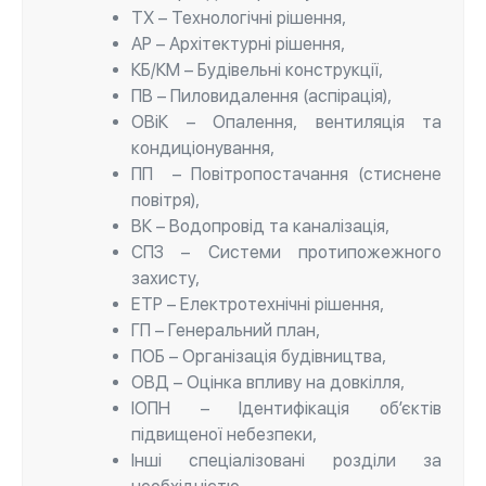
ТХ – Технологічні рішення,
АР – Архітектурні рішення,
КБ/КМ – Будівельні конструкції,
ПВ – Пиловидалення (аспірація),
ОВіК – Опалення, вентиляція та
кондиціонування,
ПП – Повітропостачання (стиснене
повітря),
ВК – Водопровід та каналізація,
СПЗ – Системи протипожежного
захисту,
ЕТР – Електротехнічні рішення,
ГП – Генеральний план,
ПОБ – Організація будівництва,
ОВД – Оцінка впливу на довкілля,
ІОПН – Ідентифікація об’єктів
підвищеної небезпеки,
Інші спеціалізовані розділи за