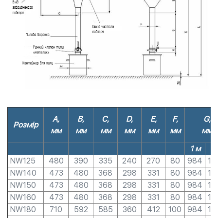
A,
B,
C,
D,
E,
F,
G,
Розмір
мм
мм
мм
мм
мм
мм
мм
1 м
2
NW125
480
390
335
240
270
80
984
19
NW140
473
480
368
298
331
80
984
19
NW150
473
480
368
298
331
80
984
19
NW160
473
480
368
298
331
80
984
19
NW180
710
592
585
360
412
100
984
19