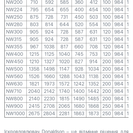
NW200
710
592
585
360
412
100
984
19
NW224
795
654
655
400
454
100
984
19
NW250
875
728
731
450
503
100
984
19
NW280
803
814
644
520
554
100
984
19
NW300
905
924
728
587
631
120
984
19
NW315
905
924
728
587
631
120
984
19
NW355
967
1038
817
660
708
120
984
19
NW400
1215
1125
1040
745
753
120
984
19
NW450
1210
1327
1020
827
914
200
984
19
NW500
1358
1498
1147
928
1034
200
984
19
NW560
1526
1660
1288
1043
1138
200
984
19
NW630
1821
1973
1572
1242
1352
200
984
19
NW710
2040
2142
1740
1400
1442
200
984
19
NW800
2140
2230
1815
1490
1485
200
984
19
NW900
2415
2708
2065
1680
1868
250
984
19
NW1000
2675
2804
2281
1863
1873
250
984
19
Іскровловлювач Donaldson – це відмінне рішення для