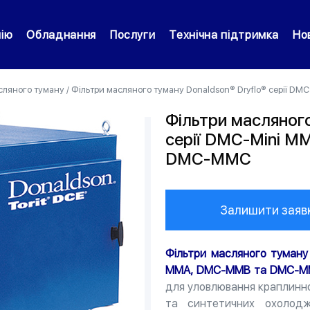
нію
Обладнання
Послуги
Технічна підтримка
Но
сляного туману
/
Фільтри масляного туману Donaldson® Dryflo® серії
Фільтри масляного
серії DMC-Mini 
DMC-MMC
Залишити заяв
Фільтри масляного туману 
MMA, DMC-MMB та DMC-
для уловлювання краплинно
та синтетичних охолодж