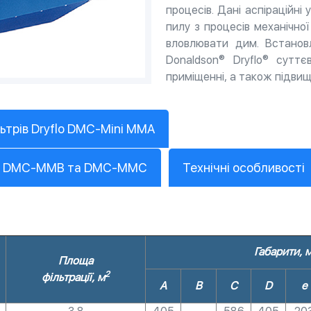
процесів. Дані аспіраційні
пилу з процесів механічно
вловлювати дим. Встановл
Donaldson® Dryflo® сутт
приміщенні, а також підвищ
ьтрів Dryflo DMC-Mini MMA
MA, DMC-MMB та DMC-MMC
Технічні особливості
Габарити, 
Площа
2
фільтрації, м
A
B
C
D
e