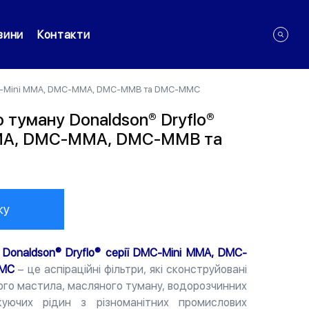
вини
Контакти
 DMC-Mini MMA, DMC-MMA, DMC-MMB та DMC-MMC
 туману Donaldson® Dryflo®
MMA, DMC-MMA, DMC-MMB та
ку
Donaldson® Dryflo® серії DMC-Mini MMA, DMC-
MMC
– це аспіраційні фільтри, які сконструйовані
го мастила, масляного туману, водорозчинних
уючих рідин з різноманітних промислових