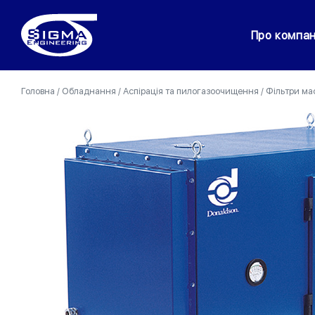
Про компа
Головна
/
Обладнання
/
Аспірація та пилогазоочищення
/
Фільтри ма