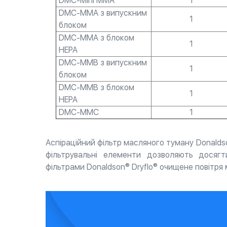
DMC-Mini MMA
1
DMC-MMA з випускним
1
блоком
DMC-MMA з блоком
1
HEPA
DMC-MMB з випускним
1
блоком
DMC-MMB з блоком
1
HEPA
DMC-MMC
1
Аспіраційний фільтр масляного туману Donalds
фільтрувальні елементи дозволяють досяг
фільтрами Donaldson® Dryflo® очищене повітря