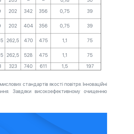
3
203
–
–
0,18
30
9
202
342
356
0,75
39
9
202
404
356
0,75
39
,5
262,5
470
475
1,1
75
,5
262,5
528
475
1,1
75
3
323
740
611
1,5
197
слових стандартів якості повітря. Інноваційні
ання. Завдяки високоефективному очищенню