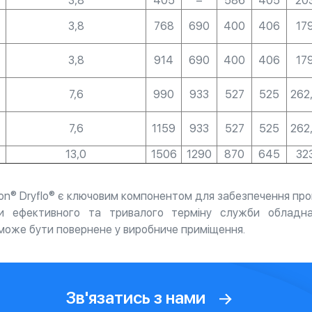
3,8
405
–
586
405
20
3,8
768
690
400
406
17
3,8
914
690
400
406
17
7,6
990
933
527
525
262
7,6
1159
933
527
525
262
13,0
1506
1290
870
645
32
on® Dryflo® є ключовим компонентом для забезпечення проми
ти ефективного та тривалого терміну служби обладн
 може бути повернене у виробниче приміщення.
Зв'язатись з нами