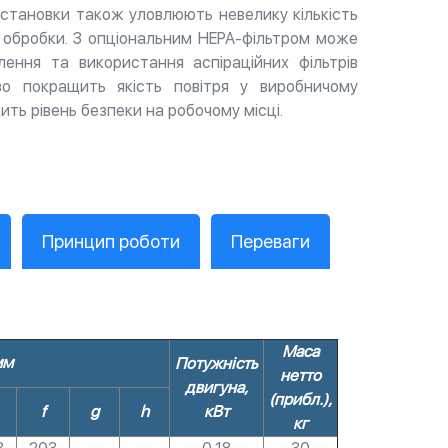
 установки також уловлюють невелику кількість
ї обробки. З опціональним HEPA-фільтром може
ення та використання аспіраційних фільтрів
єво покращить якість повітря у виробничому
ить рівень безпеки на робочому місці.
Принцип роботи
Переваги
Маса
мм
Потужність
нетто
двигуна,
(прибл.),
f
g
h
кВт
кг