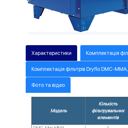
Характеристики
Комплектація філ
Комплектація фільтрів Dryflo DMC-M
Фото та відео
Кількість
Модель
фільтрувальних
елементів