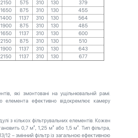
2150
575
310
130
379
1650
875
310
130
455
1400
1137
310
130
564
1900
875
310
130
485
1650
1137
310
130
600
2150
875
310
130
510
1900
1137
310
130
643
2150
1137
310
130
677
тів, які змонтовані на ущільнювальній рамі.
ого елемента ефективно відокремлює камеру
дулі з кількох фільтрувальних елементів. Кожен
овить 0,7 м², 1,25 м² або 1,5 м². Тип фільтра,
13/12 – змінний фільтр із загальною ефективною