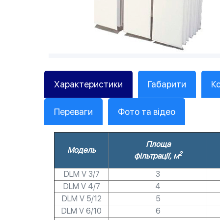
Характеристики
Габарити
К
Переваги
Фото та відео
Площа
Модель
2
фільтрації, м
DLM V 3/7
3
DLM V 4/7
4
DLM V 5/12
5
DLM V 6/10
6