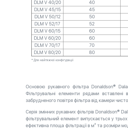
DLM V 40/20
40
DLM V 45/15
45
DLM V 50/12
50
DLM V 52/17
52
DLM V 60/15
60
DLM V 60/20
60
DLM V 70/17
70
DLM V 80/20
80
* Для найтяжчої конфігурації
Основою рукавного фільтра Donaldson® Dalam
Фільтрувальні елементи рядами вставлені 
забрудненого повітря фільтра від камери чисто
Серія змінних рукавних фільтрів Donaldson® Da
фільтрувальний елемент випускається у трьох р
ефективна площа фільтрації в м² та розміри мо