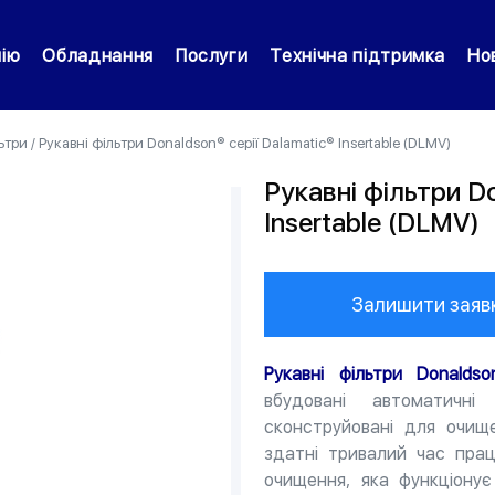
нію
Обладнання
Послуги
Технічна підтримка
Но
ьтри
/
Рукавні фільтри Donaldson® серії Dalamatic® Insertable (DLMV)
Рукавні фільтри Do
Insertable (DLMV)
Залишити заяв
Рукавні фільтри Donaldso
вбудовані автоматичні
сконструйовані для очище
здатні тривалий час пра
очищення, яка функціону