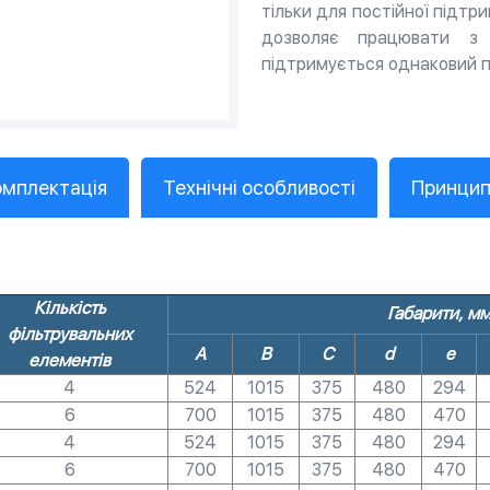
тільки для постійної підтр
дозволяє працювати з 
підтримується однаковий пе
омплектація
Технічні особливості
Принцип
Кількість
Габарити, м
фільтрувальних
A
B
C
d
e
елементів
4
524
1015
375
480
294
6
700
1015
375
480
470
4
524
1015
375
480
294
6
700
1015
375
480
470