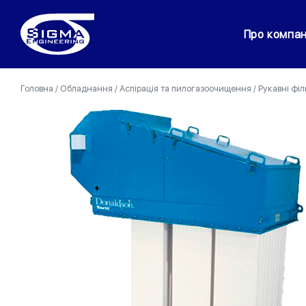
Про компа
Головна
/
Обладнання
/
Аспірація та пилогазоочищення
/
Рукавні філ