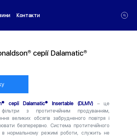
вини
Контакти
naldson® серії Dalamatic®
ку
n® серії Dalamatic® Insertable (DLMV)
– це
 фільтри з протитечійним продуванням,
ння великих обсягів забрудненого повітря і
цювати безперервно. Система протитечійного
є в нормальному режимі роботи, служить не