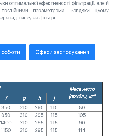
имки оптимальної ефективності фільтрації, але й
постійними параметрами. Завдяки цьому
репад тиску на фільтрі.
 роботи
Сфери застосування
м
Маса нетто
(прибл.), кг*
f
g
h
j
850
310
295
115
80
850
310
295
115
105
1400
310
295
115
90
1150
310
295
115
114