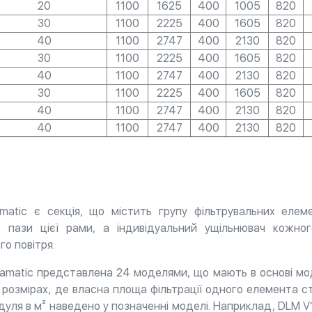
20
1100
1625
400
1005
820
30
1100
2225
400
1605
820
40
1100
2747
400
2130
820
30
1100
2225
400
1605
820
40
1100
2747
400
2130
820
30
1100
2225
400
1605
820
40
1100
2747
400
2130
820
40
1100
2747
400
2130
820
atic є секція, що містить групу фільтрувальних елемен
в пази цієї рами, а індивідуальний ущільнювач кожн
го повітря.
lamatic представлена ​​24 моделями, що мають в основі мо
озмірах, де власна площа фільтрації одного елемента стан
дуля в м² наведено у позначенні моделі. Наприклад, DLM V