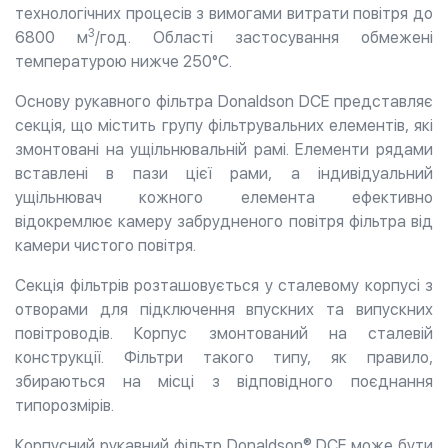
технологічних процесів з вимогами витрати повітря до
3
6800 м
/год. Області застосування обмежені
температурою нижче 250°С.
Основу рукавного фільтра Donaldson DCE представляє
секція, що містить групу фільтрувальних елементів, які
змонтовані на ущільнювальній рамі. Елементи рядами
вставлені в пази цієї рами, а індивідуальний
ущільнювач кожного елемента ефективно
відокремлює камеру забрудненого повітря фільтра від
камери чистого повітря.
Секція фільтрів розташовується у сталевому корпусі з
отворами для підключення впускних та випускних
повітроводів. Корпус змонтований на сталевій
конструкції. Фільтри такого типу, як правило,
збираються на місці з відповідного поєднання
типорозмірів.
Корпусний рукавний фільтр Donaldson® DCE може бути