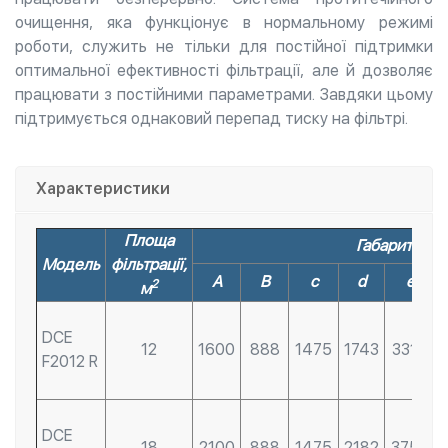
очищення, яка функціонує в нормальному режимі
роботи, служить не тільки для постійної підтримки
оптимальної ефективності фільтрації, але й дозволяє
працювати з постійними параметрами. Завдяки цьому
підтримується однаковий перепад тиску на фільтрі.
Характеристики
Площа
Габарити, м
Модель
фільтрації,
A
B
c
d
e
2
м
DCE
12
1600
888
1475
1743
3310
F2012 R
DCE
18
2100
888
1475
2182
3750