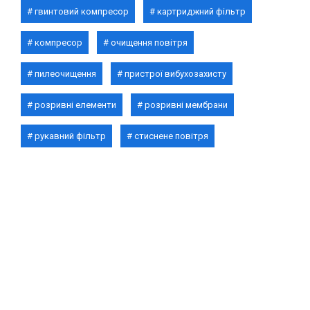
гвинтовий компресор
картриджний фільтр
компресор
очищення повітря
пилеочищення
пристрої вибухозахисту
розривні елементи
розривні мембрани
рукавний фільтр
стиснене повітря