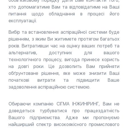
обов’язковому порядку дати Вам контакти того,
хто допомагатиме Вам та відповідатиме на Ваші
питання щодо обладнання в процесі його
експлуатації.
Вибір та встановлення аспіраційної системи буде
рішенням, з яким Ви житимете протягом багатьох
років. Витративши час на оцінку ваших потреб та
альтернатив, доступних для вашого
технологічного процесу, вигода принесе користь
на довгі роки. Це дозволить Вам прийняти
обґрунтоване рішення, яке може знизити Ваші
початкові витрати та підвищити Ваше
задоволення аспіраційною системою.
Обираючи компанію СІГМА ІНЖИНІРИНГ, Вам не
доведеться турбуватися про працездатність
Вашого підприємства. Адже ми пропонуємо
найширший спектр високоякісного промислового