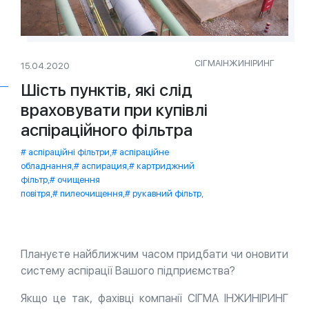
СІГМАІНЖИНІРИНГ
15.04.2020
Шість пунктів, які слід
враховувати при купівлі
аспіраційного фільтра
аспіраційні фільтри
,
аспіраційне
обладнання
,
аспирация
,
картриджний
фільтр
,
очищення
повітря
,
пилеочищення
,
рукавний фільтр
,
Плануєте найближчим часом придбати чи оновити
систему аспірації Вашого підприємства?
Якщо це так, фахівці компанії СІГМА ІНЖИНІРИНГ