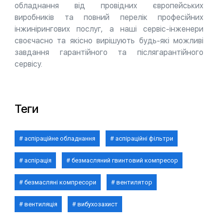
обладнання від провідних європейських
виробників та повний перелік професійних
інжинірингових послуг, а наші сервіс-інженери
своєчасно та якісно вирішують будь-які можливі
завдання гарантійного та післягарантійного
сервісу.
Теги
аспіраційне обладнання
аспіраційні фільтри
аспірація
безмасляний гвинтовий компресор
безмасляні компресори
вентилятор
вентиляція
вибухозахист