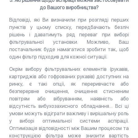
3. Які рішення щодо аспірації можна застосовувати
до Вашого виробництва?
Відповіді, які Ви визначили при розгляді перших
пунктів у цьому списку, передбачають безліч
рішень і даватимуть ряд переваг при виборі
фільтрувальної установки. Можливо, Ваш
постачальник буде намагатися зробити так, щоб
один фільтр підходив для кожної ситуації.
Окрім вибору фільтрувальних елементів (рукавів,
картриджів або гофрованих рукавів) доступних на
ринку, є такі опції, як переривчасте або
безперервне очищення, очищення стисненим
повітрям або вібруванням, наявність або
відсутність вибухозахисного обладнання… Всі ці
умови можуть відіграти важливу і вирішальну роль
у виборі оптимальної системи аспірації.
Оптимізація відповідності між Вашим процесом та
конструкцією фільтра може знизити вартість