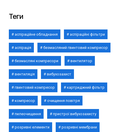
Теги
аспіраційне обладнання
аспіраційні фільтри
аспірація
безмасляний гвинтовий компресор
безмасляні компресори
вентилятор
вентиляція
вибухозахист
гвинтовий компресор
картриджний фільтр
компресор
очищення повітря
пилеочищення
пристрої вибухозахисту
розривні елементи
розривні мембрани