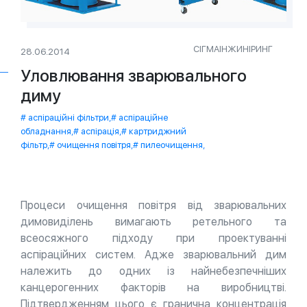
СІГМАІНЖИНІРИНГ
28.06.2014
Уловлювання зварювального
диму
аспіраційні фільтри
,
аспіраційне
обладнання
,
аспірація
,
картриджний
фільтр
,
очищення повітря
,
пилеочищення
,
Процеси очищення повітря від зварювальних
димовиділень вимагають ретельного та
всеосяжного підходу при проектуванні
аспіраційних систем. Адже зварювальний дим
належить до одних із найнебезпечніших
канцерогенних факторів на виробництві.
Підтвердженням цього є гранична концентрація