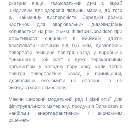
сказано вище, зварювальний дим є вкрай
шкідливим для здоров’я людини, маючи, до того
ж, найменшу дисперсність. Середній розмір
частинок для зварювальних димовиділень
коливається на рівні 2 мкм. Фільтри Donaldson при
ефективності очищення в 99,999% здатні
вловлювати частинки від 0,5 мкм, дозволяючи
повертати очищене повітря назад у виробниче
приміщення. Цей факт є дуже переконливим
аргументом у холодну пору року, коли тепле
повітря повертається назад у приміщення,
дозволяючи економити на опаленні, а не
викидається в атмосферу.
Маючи широкий модельний ряд і різні опції для
фільтрувального матеріалу, продукція Donaldson є
найбільш енергоефективним і економним
рішенням.