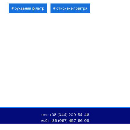
рукавний фільтр
стиснене повітря
тел.:
+38 (044) 209-54-46
моб.:
+38 (067) 487-66-09
моб.:
+38 (067) 463-34-35