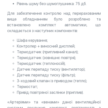
Рівень шуму без шумоглушника: 75 дб.
Для забезпечення контролю над перерахованим
вище обладнанням було розроблено та
встановлено комплект автоматики, що
складається з наступних компонентів:
Шафа керування;
Контролер + виносний дисплей;
Термодатчик (припливний канал);
Термодатчик (зовнішнє повітря);
Термодатчик (теплоносій);
Датчик перепаду тиску (вентилятор);
Датчик перепаду тиску (фільтр);
3-ходовий клапан із приводом (тепло);
Термостат;
Привід повітряної заслінки (приплив).
«Артеріями» та «венами» даної вентиляційної
системи послужив комплект повітроводів з