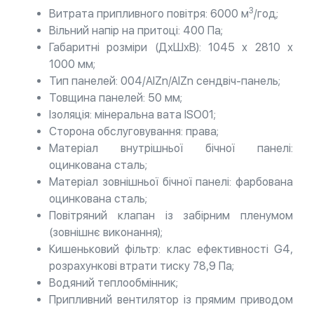
3
Витрата припливного повітря: 6000 м
/год;
Вільний напір на притоці: 400 Па;
Габаритні розміри (ДхШхВ): 1045 х 2810 х
1000 мм;
Тип панелей: 004/AlZn/AlZn сендвіч-панель;
Товщина панелей: 50 мм;
Ізоляція: мінеральна вата ISO01;
Сторона обслуговування: права;
Матеріал внутрішньої бічної панелі:
оцинкована сталь;
Матеріал зовнішньої бічної панелі: фарбована
оцинкована сталь;
Повітряний клапан із забірним пленумом
(зовнішнє виконання);
Кишеньковий фільтр: клас ефективності G4,
розрахункові втрати тиску 78,9 Па;
Водяний теплообмінник;
Припливний вентилятор із прямим приводом