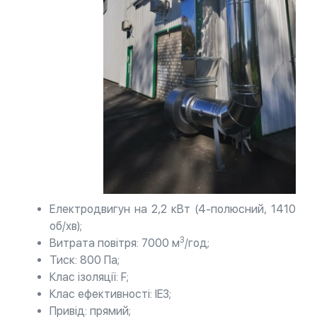
Електродвигун на 2,2 кВт (4-полюсний, 1410
об/хв);
3
Витрата повітря: 7000 м
/год;
Тиск: 800 Па;
Клас ізоляції: F;
Клас ефективності: IE3;
Привід: прямий;