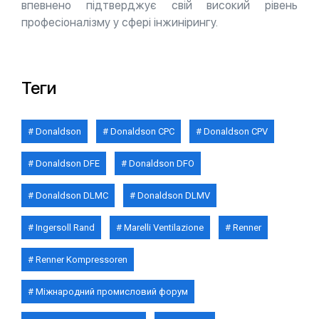
впевнено підтверджує свій високий рівень
професіоналізму у сфері інжинірингу.
Теги
Donaldson
Donaldson CPC
Donaldson CPV
Donaldson DFE
Donaldson DFO
Donaldson DLMC
Donaldson DLMV
Ingersoll Rand
Marelli Ventilazione
Renner
Renner Kompressoren
Міжнародний промисловий форум