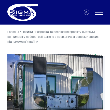
Головна
/
Новини
/
Розробка та реалізація проекту системи
вентиляції у лабораторії одного з провідних агропромислових
підприємств України