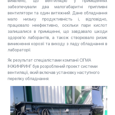
виявлено, що вентиляцію у приміщеннях
забезпечували два малогабаритні припливні
вентилятори та один витяжний. Дане обладнання
мало низьку продуктивність і, відповідно,
працювало неефективно, оскільки пари кислот
залишалися в приміщенні, що завдавало шкоди
здоров’ю лаборантів, а також створювало ризик
виникнення корозії та виходу з ладу обладнання в
лабораторії.
Як результат спеціалістами компанії СІГМА
ІНЖИНІРИНГ був розроблений проект системи
вентиляції, який включав установку наступного
переліку обладнання: