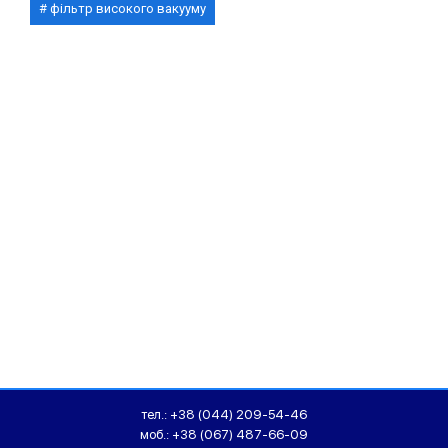
фільтр високого вакууму
тел.:
+38 (044) 209-54-46
моб.:
+38 (067) 487-66-09