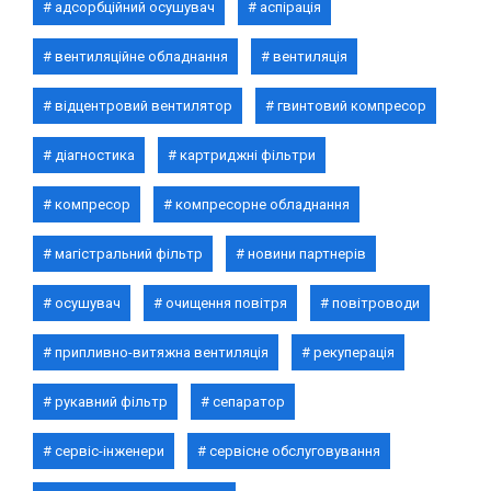
адсорбційний осушувач
аспірація
вентиляційне обладнання
вентиляція
відцентровий вентилятор
гвинтовий компресор
діагностика
картриджні фільтри
компресор
компресорне обладнання
магістральний фільтр
новини партнерів
осушувач
очищення повітря
повітроводи
припливно-витяжна вентиляція
рекуперація
рукавний фільтр
сепаратор
сервіс-інженери
сервісне обслуговування