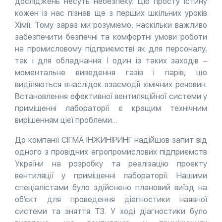
досліджень несуть небезпеку. Цю просту істину
кожен із нас пізнав ще з перших шкільних уроків
Хімії. Тому зараз ми розуміємо, наскільки важливо
забезпечити безпечні та комфортні умови роботи
на промисловому підприємстві як для персоналу,
так і для обладнання. І один із таких заходів –
моментальне виведення газів і парів, що
виділяються внаслідок взаємодії хімічних речовин.
Встановлення ефективної вентиляційної системи у
приміщенні лабораторії є кращим технічним
вирішенням цієї проблеми…
До компанії СІГМА ІНЖИНІРИНГ надійшов запит від
одного з провідних агропромислових підприємств
України на розробку та реалізацію проекту
вентиляції у приміщенні лабораторії. Нашими
спеціалістами було здійснено плановий виїзд на
об’єкт для проведення діагностики наявної
системи та зняття ТЗ. У ході діагностики було