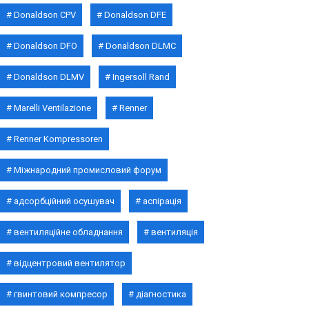
Donaldson CPV
Donaldson DFE
Donaldson DFO
Donaldson DLMC
Donaldson DLMV
Ingersoll Rand
Marelli Ventilazione
Renner
Renner Kompressoren
Міжнародний промисловий форум
адсорбційний осушувач
аспірація
вентиляційне обладнання
вентиляція
відцентровий вентилятор
гвинтовий компресор
діагностика