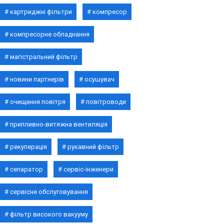
картриджні фільтри
компресор
компресорне обладнання
магістральний фільтр
новини партнерів
осушувач
очищення повітря
повітроводи
припливно-витяжна вентиляція
рекуперація
рукавний фільтр
сепаратор
сервіс-інженери
сервісне обслуговування
фільтр високого вакууму